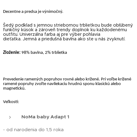
Decentne a predsa je výnimočný.
Šedý podklad s jemnou striebornou trblietkou bude obľúbený
funkčný kúsok a zároveň trendy doplnok ku každodenému
outfitu. Univerzálna farba aj pre výber pohlavia
dieťatka. Jemná a priedušná bavlna ako ste u nás zvyknutí.
Zloženie:
98% bavlna, 2% trblietka
Prevedenie ramených popruhov rovné alebo krížené. Pri voľbe krížené
ramené popruhy zvoľte navliekaciu hrudnú sponu klasickú alebo
magnetickú.
Veľkosti:
NoMa baby Adapt 1
- od narodenia do 1,5 roka