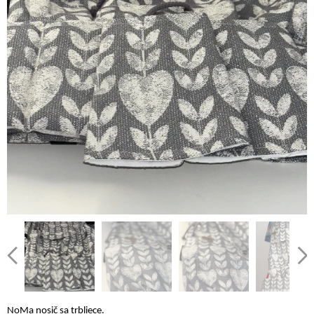
NoMa nosič sa trbliece.