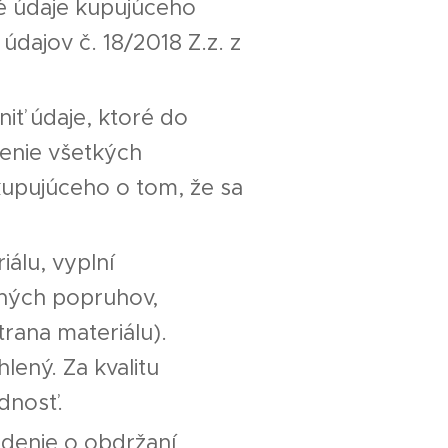
né údaje kupujúceho
ajov č. 18/2018 Z.z. z
iť údaje, ktoré do
nenie všetkých
upujúceho o tom, že sa
álu, vyplní
nných popruhov,
rana materiálu).
lený. Za kvalitu
dnosť.
denie o obdržaní