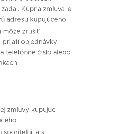
 zadal. Kúpna zmluva je
vú adresu kupujúceho.
i môže zrušiť
prijatí objednávky
a telefónne číslo alebo
nkach.
ej zmluvy kupujúci
úceho
poriteľni, a.s.