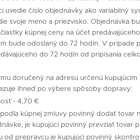
ci uvedie číslo objednávky ako variabilný 
die svoje meno a priezvisko. Objednávka b
j čiastky kúpnej ceny na účet predávajúceh
om bude odoslaný do 72 hodín. V prípade 
dávajúceho do 72 hodín od pripísania celko
emu doručený na adresu určenú kupujúcim 
azuje ihneď po výbere spôsoby dopravy:
osť - 4,70 €
i podľa kúpnej zmluvy povinný dodať tovar 
návke, je kupujúci povinný prevziať tovar p
ru od prepravcu je kupujúci povinný skontr