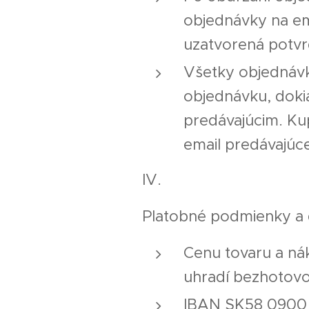
objednávky na ema
uzatvorená potvr
Všetky objednávky
objednávku, doki
predávajúcim. Kup
email predávajú
IV.
Platobné podmienky a 
Cenu tovaru a ná
uhradí bezhotov
IBAN SK58 0900 0