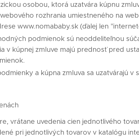
zickou osobou, ktorá uzatvára kúpnu zmluvu
webového rozhrania umiestneného na webo
adrese www.nomababy.sk (ďalej len "interne
odných podmienok sú neoddeliteľnou súča
ia v kúpnej zmluve majú prednosť pred ust
mienok.
odmienky a kúpna zmluva sa uzatvárajú v 
cenách
re, vrátane uvedenia cien jednotlivého tova
dené pri jednotlivých tovarov v katalógu i