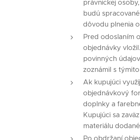
právnickej osoby,
budú spracované 
dôvodu plnenia 
Pred odoslaním o
objednávky vložil
povinných údajov
zoznámil s tými
Ak kupujúci využi
objednávkový for
doplnky a farebné
Kupujúci sa zaväzu
materiálu dodané
Po obdržaní obje