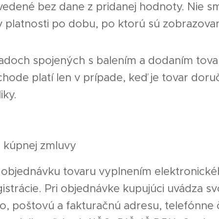
vedené bez dane z pridanej hodnoty. Nie s
v platnosti po dobu, po ktorú sú zobrazov
ladoch spojených s balením a dodaním tov
ode platí len v prípade, keď je tovar dor
iky.
e kúpnej zmluvy
je objednávku tovaru vyplnením elektronic
istrácie. Pri objednávke kupujúci uvádza s
o, poštovú a fakturačnú adresu, telefónne č