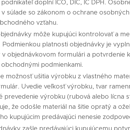
 podnikateľ doplní IČO, DIČ, IČ DPH. Osob
v súlade so zákonom o ochrane osobných úd
obchodného vzťahu.
bjednávky môže kupujúci kontrolovať a men
. Podmienkou platnosti objednávky je vypl
 v objednávkovom formulári a potvrdenie k
to obchodnými podmienkami.
je možnosť ušitia výrobku z vlastného materi
mulár. Uvedie veľkosť výrobku, tvar rame
 prevedenie výrobku (rubová alebo lícna st
je, že odošle materiál na šitie opratý a ožeh
ho kupujúcim predávajúci nenesie zodpove
dnávky zašle predávajúci kupujúcemu potvr