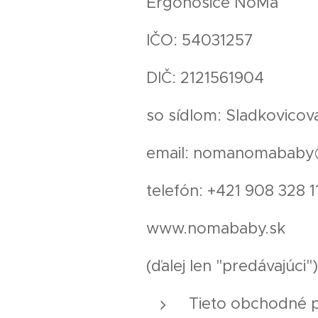
Ergonosiče NoMa
IČO: 54031257
DIČ: 2121561904
so sídlom: Sladkovico
email: nomanomababy
telefón: +421 908 328 1
www.nomababy.sk
(ďalej len "predávajúci")
Tieto obchodné p