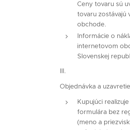
Ceny tovaru sú u
tovaru zostávajú 
obchode.
Informácie o nák
internetovom obch
Slovenskej republ
III.
Objednávka a uzavreti
Kupujúci realizu
formulára bez reg
(meno a priezvisk