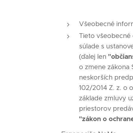
Všeobecné infor
Tieto všeobecné
súlade s ustanov
"občian
(ďalej len
o zmene zákona S
neskorších predpi
102/2014 Z. z. o 
základe zmluvy u
priestorov predá
"zákon o ochrane 