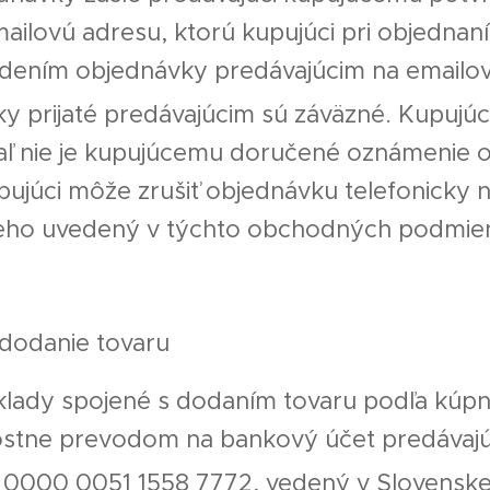
ilovú adresu, ktorú kupujúci pri objednaní
dením objednávky predávajúcim na emailo
 prijaté predávajúcim sú záväzné. Kupujúc
aľ nie je kupujúcemu doručené oznámenie o 
ujúci môže zrušiť objednávku telefonicky n
ceho uvedený v týchto obchodných podmie
dodanie tovaru
klady spojené s dodaním tovaru podľa kúpn
ostne prevodom na bankový účet predávaj
000 0051 1558 7772, vedený v Slovenskej s