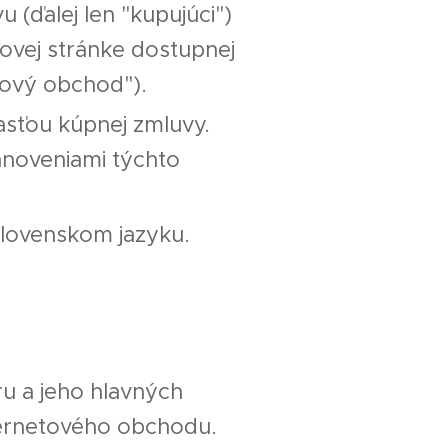
 (ďalej len "kupujúci")
vej stránke dostupnej
tový obchod").
sťou kúpnej zmluvy.
anoveniami týchto
slovenskom jazyku.
ru a jeho hlavných
nternetového obchodu.