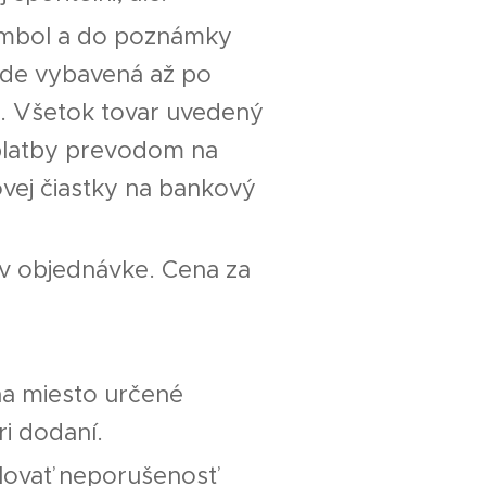
symbol a do poznámky
ude vybavená až po
o. Všetok tovar uvedený
platby prevodom na
vej čiastky na bankový
v objednávke. Cena za
na miesto určené
ri dodaní.
olovať neporušenosť