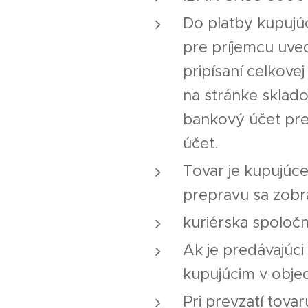
Do platby kupujú
pre príjemcu uve
pripísaní celkove
na stránke sklad
bankový účet pre
účet.
Tovar je kupujúc
prepravu sa zobr
kuriérska spoločn
Ak je predávajúc
kupujúcim v objed
Pri prevzatí tova