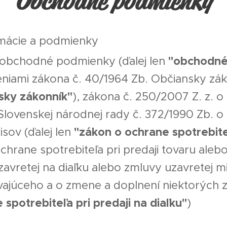
Obchodné podmienky
mácie a podmienky
"obchodné
 obchodné podmienky (ďalej len
eniami zákona č. 40/1964 Zb. Občiansky zák
sky zákonník"
), zákona č. 250/2007 Z. z. o
lovenskej národnej rady č. 372/1990 Zb. o 
"zákon o ochrane spotrebite
sov (ďalej len
ochrane spotrebiteľa pri predaji tovaru aleb
zavretej na diaľku alebo zmluvy uzavretej
vajúceho a o zmene a doplnení niektorých z
spotrebiteľa pri predaji na diaľku"
)