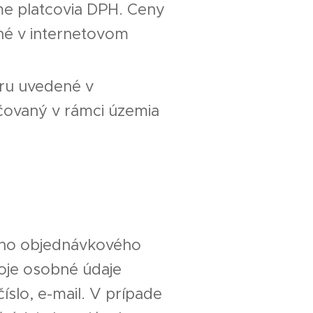
me platcovia DPH. Ceny
ané v internetovom
aru uvedené v
učovaný v rámci územia
kého objednávkového
voje osobné údaje
íslo, e-mail. V prípade