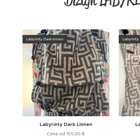
Labyrinty Dark linnen
Labyrinty
Labyrinty Dark Linnen
L
Cena od
155,00
€