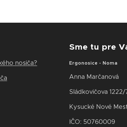
Sme tu pre V
kého nosiča?
Ergonosice - Noma
Anna Marčanová
iča
Sládkovičova 1222/
Kysucké Nové Mes
IČO: 50760009