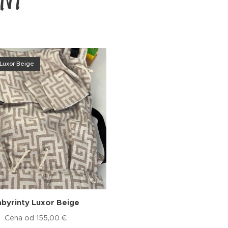
 Luxor Beige
abyrinty Luxor Beige
Cena od
155,00
€