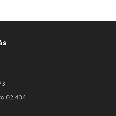
ás
73
to 02 404